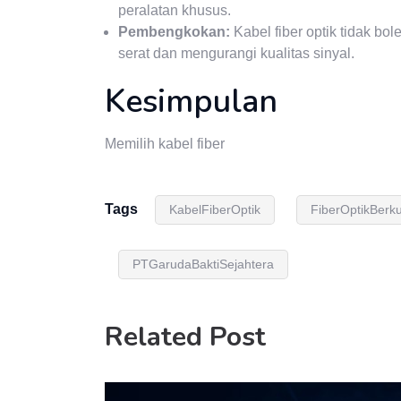
peralatan khusus.
Pembengkokan:
Kabel fiber optik tidak bo
serat dan mengurangi kualitas sinyal.
Kesimpulan
Memilih kabel fiber
Tags
KabelFiberOptik
FiberOptikBerku
PTGarudaBaktiSejahtera
Related Post